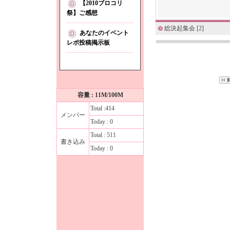
【2010ブロコリ
祭】ご感想
総決起集会
[2]
あなたのイベント
レポ投稿掲示板
容量 : 11M/100M
Total :414
メンバー
Today : 0
Total : 511
書き込み
Today : 0